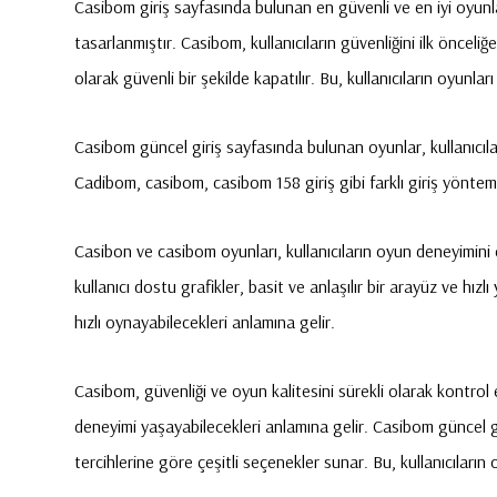
Casibom giriş sayfasında bulunan en güvenli ve en iyi oyunlar
tasarlanmıştır. Casibom, kullanıcıların güvenliğini ilk öncel
olarak güvenli bir şekilde kapatılır. Bu, kullanıcıların oyunla
Casibom güncel giriş sayfasında bulunan oyunlar, kullanıcılar
Cadibom, casibom, casibom 158 giriş gibi farklı giriş yönteml
Casibon ve casibom oyunları, kullanıcıların oyun deneyimini e
kullanıcı dostu grafikler, basit ve anlaşılır bir arayüz ve hızl
hızlı oynayabilecekleri anlamına gelir.
Casibom, güvenliği ve oyun kalitesini sürekli olarak kontrol 
deneyimi yaşayabilecekleri anlamına gelir. Casibom güncel gir
tercihlerine göre çeşitli seçenekler sunar. Bu, kullanıcıların