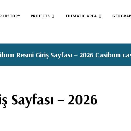
R HISTORY
PROJECTS
THEMATIC AREA
GEOGRAP
ibom Resmi Giriş Sayfası – ​2026 Casibom ca
ş Sayfası – ​2026