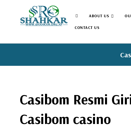
ABOUT US
OU
CONTACT US
Cas
Casibom Resmi Giri
Casibom casino