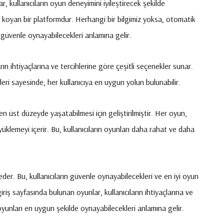
, kullanıcıların oyun deneyimini iyileştirecek şekilde
iğe koyan bir platformdur. Herhangi bir bilgimiz yoksa, otomatik
rı güvenle oynayabilecekleri anlamına gelir.
ın ihtiyaçlarına ve tercihlerine göre çeşitli seçenekler sunar.
eri sayesinde, her kullanıcıya en uygun yolun bulunabilir.
n üst düzeyde yaşatabilmesi için geliştirilmiştir. Her oyun,
ı yüklemeyi içerir. Bu, kullanıcıların oyunları daha rahat ve daha
eder. Bu, kullanıcıların güvenle oynayabilecekleri ve en iyi oyun
iş sayfasında bulunan oyunlar, kullanıcıların ihtiyaçlarına ve
 oyunları en uygun şekilde oynayabilecekleri anlamına gelir.