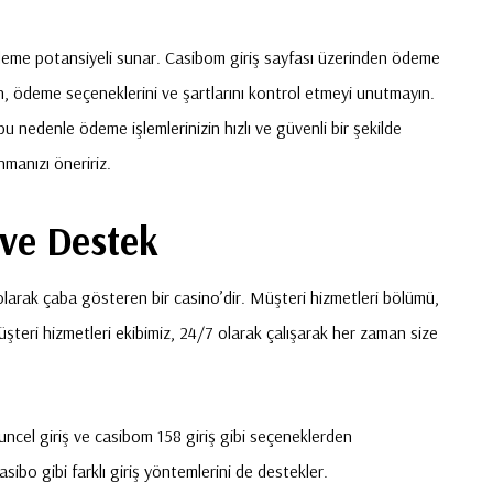
deme potansiyeli sunar. Casibom giriş sayfası üzerinden ödeme
 için, ödeme seçeneklerini ve şartlarını kontrol etmeyi unutmayın.
u nedenle ödeme işlemlerinizin hızlı ve güvenli bir şekilde
nmanızı öneririz.
 ve Destek
olarak çaba gösteren bir casino’dir. Müşteri hizmetleri bölümü,
teri hizmetleri ekibimiz, 24/7 olarak çalışarak her zaman size
ncel giriş ve casibom 158 giriş gibi seçeneklerden
asibo gibi farklı giriş yöntemlerini de destekler.