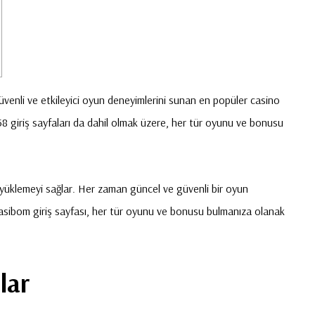
venli ve etkileyici oyun deneyimlerini sunan en popüler casino
58 giriş sayfaları da dahil olmak üzere, her tür oyunu ve bonusu
ı yüklemeyi sağlar. Her zaman güncel ve güvenli bir oyun
 Casibom giriş sayfası, her tür oyunu ve bonusu bulmanıza olanak
lar