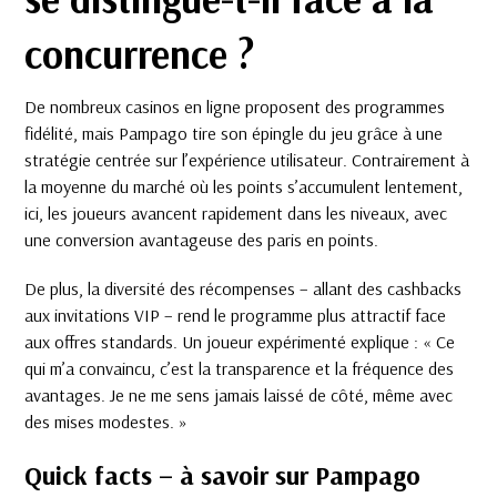
concurrence ?
De nombreux casinos en ligne proposent des programmes
fidélité, mais Pampago tire son épingle du jeu grâce à une
stratégie centrée sur l’expérience utilisateur. Contrairement à
la moyenne du marché où les points s’accumulent lentement,
ici, les joueurs avancent rapidement dans les niveaux, avec
une conversion avantageuse des paris en points.
De plus, la diversité des récompenses – allant des cashbacks
aux invitations VIP – rend le programme plus attractif face
aux offres standards. Un joueur expérimenté explique : « Ce
qui m’a convaincu, c’est la transparence et la fréquence des
avantages. Je ne me sens jamais laissé de côté, même avec
des mises modestes. »
Quick facts – à savoir sur Pampago