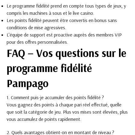
Le programme fidélité prend en compte tous types de jeux, y
compris les machines à sous et le live casino.
Les points fidélité peuvent être convertis en bonus sans
conditions de mise agressives.
L’équipe de support est proactive auprès des membres VIP
pour des offres personnalisées.
FAQ – Vos questions sur le
programme fidélité
Pampago
1. Comment puis-je accumuler des points fidélité ?
Vous gagnez des points à chaque pari réel effectué, quelle
que soit la catégorie de jeu. Plus vos mises sont élevées, plus
vous accumulez de points rapidement.
2. Quels avantages obtient-on en montant de niveau ?