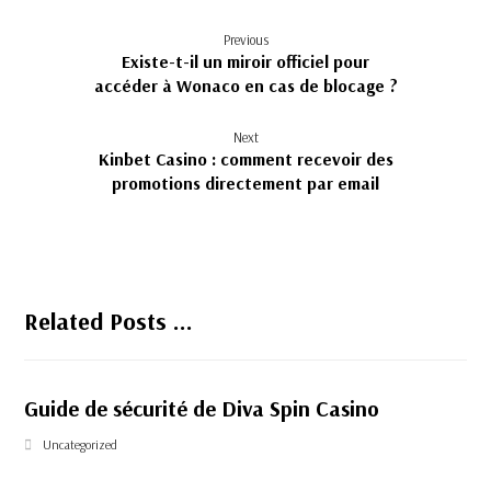
Previous
Existe-t-il un miroir officiel pour
accéder à Wonaco en cas de blocage ?
Next
Kinbet Casino : comment recevoir des
promotions directement par email
Related Posts ...
Guide de sécurité de Diva Spin Casino
Uncategorized