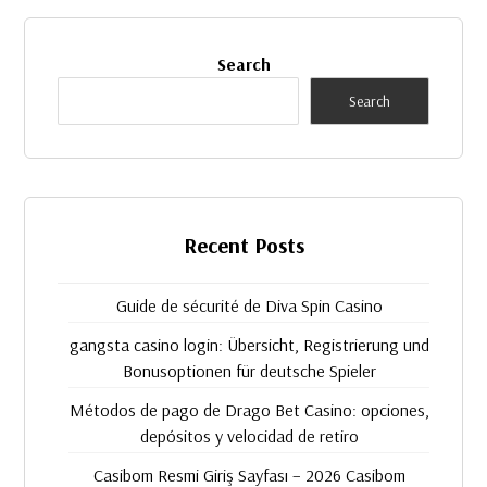
Search
Search
Recent Posts
Guide de sécurité de Diva Spin Casino
gangsta casino login: Übersicht, Registrierung und
Bonusoptionen für deutsche Spieler
Métodos de pago de Drago Bet Casino: opciones,
depósitos y velocidad de retiro
Casibom Resmi Giriş Sayfası – ​2026 Casibom