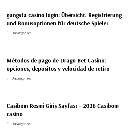
gangsta casino login: Übersicht, Registrierung
und Bonusoptionen für deutsche Spieler
Uncategorized
Métodos de pago de Drago Bet Casino:
opciones, depósitos y velocidad de retiro
Uncategorized
Casibom Resmi Giriş Sayfası – ​2026 Casibom
casino
Uncategorized