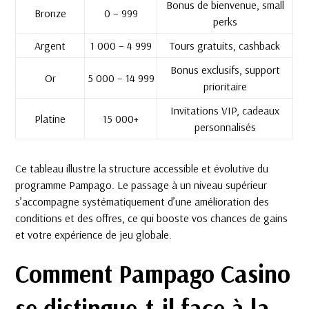
Bonus de bienvenue, small
Bronze
0 – 999
perks
Argent
1 000 – 4 999
Tours gratuits, cashback
Bonus exclusifs, support
Or
5 000 – 14 999
prioritaire
Invitations VIP, cadeaux
Platine
15 000+
personnalisés
Ce tableau illustre la structure accessible et évolutive du
programme Pampago. Le passage à un niveau supérieur
s’accompagne systématiquement d’une amélioration des
conditions et des offres, ce qui booste vos chances de gains
et votre expérience de jeu globale.
Comment Pampago Casino
se distingue-t-il face à la