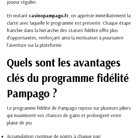
joueur régulier.
En visitant
casinopampago.fr
, on apprécie immédiatement la
clarté avec laquelle le programme est présenté. Chaque étape
franchie dans la hiérarchie des statuts fidélité offre plus
d’opportunités, renforçant ainsi la motivation à poursuivre
l’aventure sur la plateforme.
Quels sont les avantages
clés du programme fidélité
Pampago ?
Le programme fidélité de Pampago repose sur plusieurs piliers
qui maximisent vos chances de gains et prolongent votre
plaisir de jeu.
Accumulation continue de points à chaque pari