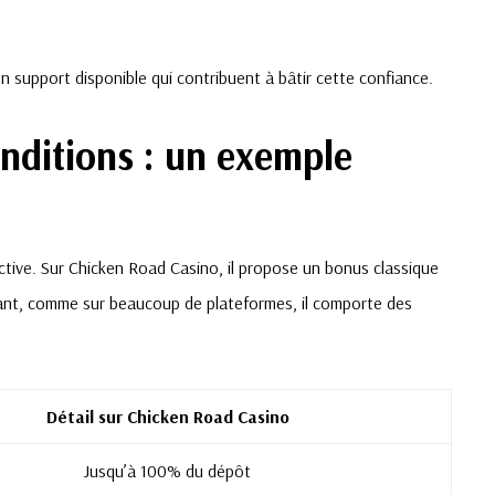
 support disponible qui contribuent à bâtir cette confiance.
nditions : un exemple
ctive. Sur Chicken Road Casino, il propose un bonus classique
ant, comme sur beaucoup de plateformes, il comporte des
Détail sur Chicken Road Casino
Jusqu’à 100% du dépôt