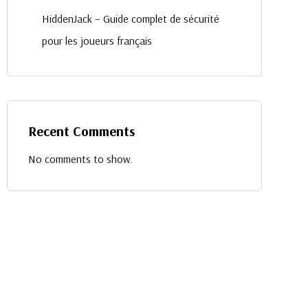
HiddenJack – Guide complet de sécurité
pour les joueurs français
Recent Comments
No comments to show.