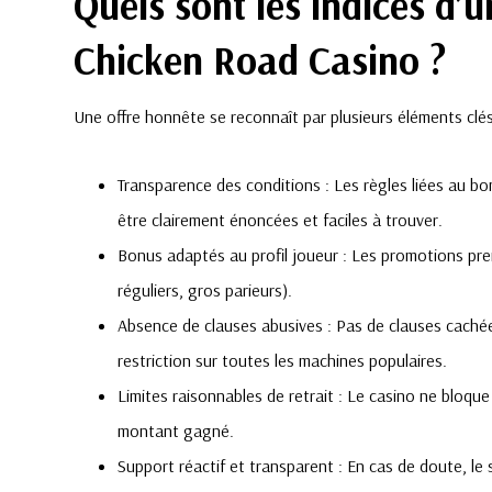
Quels sont les indices d’
Chicken Road Casino ?
Une offre honnête se reconnaît par plusieurs éléments clés
Transparence des conditions : Les règles liées au bo
être clairement énoncées et faciles à trouver.
Bonus adaptés au profil joueur : Les promotions pr
réguliers, gros parieurs).
Absence de clauses abusives : Pas de clauses caché
restriction sur toutes les machines populaires.
Limites raisonnables de retrait : Le casino ne bloque
montant gagné.
Support réactif et transparent : En cas de doute, le 