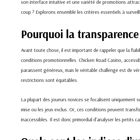
son interface intuitive et une variété de promotions attrac
coup ? Explorons ensemble les critères essentiels à surveill
Pourquoi la transparence 
Avant toute chose, il est important de rappeler que la fiabi
conditions promotionnelles. Chicken Road Casino, accessi
paraissent généreux, mais le véritable challenge est de vérif
restrictions sont équitables.
La plupart des joueurs novices se focalisent uniquement s
mise ou les jeux exclus. Or, ces conditions peuvent transf
inaccessibles. Il est donc primordial d’analyser les petits 