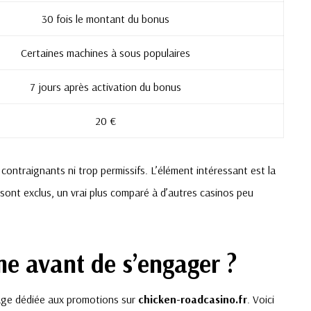
30 fois le montant du bonus
Certaines machines à sous populaires
7 jours après activation du bonus
20 €
contraignants ni trop permissifs. L’élément intéressant est la
x sont exclus, un vrai plus comparé à d’autres casinos peu
e avant de s’engager ?
page dédiée aux promotions sur
chicken-roadcasino.fr
. Voici