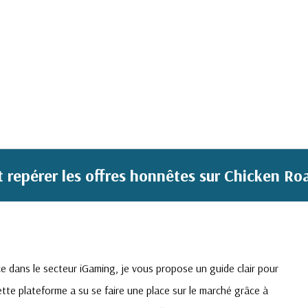
repérer les offres honnêtes sur Chicken Ro
 dans le secteur iGaming, je vous propose un guide clair pour
tte plateforme a su se faire une place sur le marché grâce à