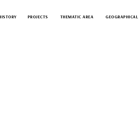
HISTORY
PROJECTS
THEMATIC AREA
GEOGRAPHICAL