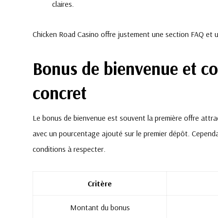
claires.
Chicken Road Casino offre justement une section FAQ et un
Bonus de bienvenue et co
concret
Le bonus de bienvenue est souvent la première offre attra
avec un pourcentage ajouté sur le premier dépôt. Cepend
conditions à respecter.
Critère
Montant du bonus