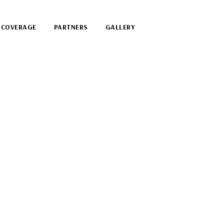
 COVERAGE
PARTNERS
GALLERY