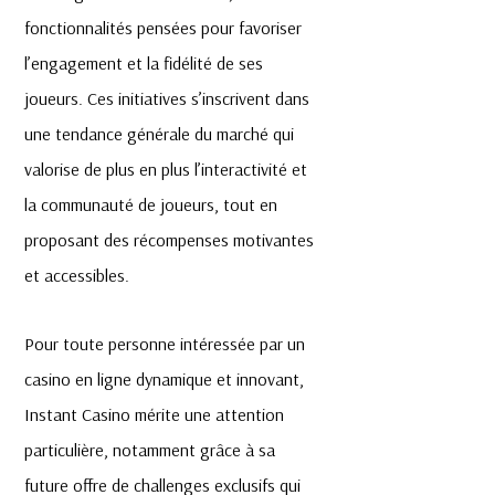
fonctionnalités pensées pour favoriser
l’engagement et la fidélité de ses
joueurs. Ces initiatives s’inscrivent dans
une tendance générale du marché qui
valorise de plus en plus l’interactivité et
la communauté de joueurs, tout en
proposant des récompenses motivantes
et accessibles.
Pour toute personne intéressée par un
casino en ligne dynamique et innovant,
Instant Casino mérite une attention
particulière, notamment grâce à sa
future offre de challenges exclusifs qui