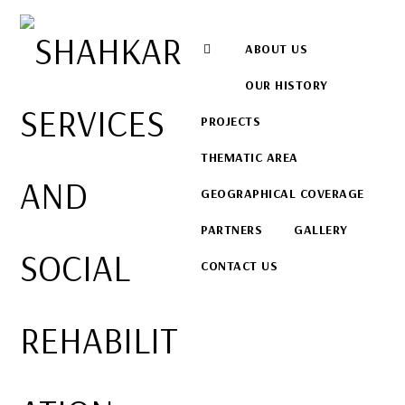
ABOUT US
OUR HISTORY
PROJECTS
THEMATIC AREA
GEOGRAPHICAL COVERAGE
PARTNERS
GALLERY
CONTACT US