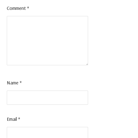
Comment
*
Name
*
Email
*