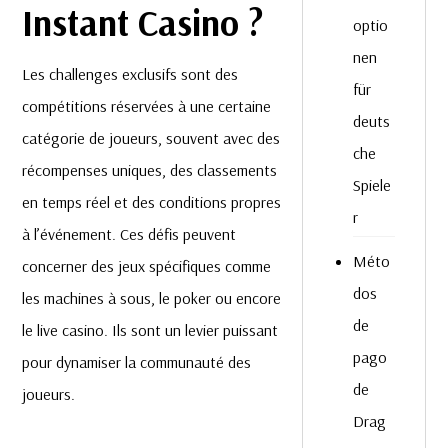
Instant Casino ?
optio
nen
Les challenges exclusifs sont des
für
compétitions réservées à une certaine
deuts
catégorie de joueurs, souvent avec des
che
récompenses uniques, des classements
Spiele
en temps réel et des conditions propres
r
à l’événement. Ces défis peuvent
Méto
concerner des jeux spécifiques comme
dos
les machines à sous, le poker ou encore
de
le live casino. Ils sont un levier puissant
pago
pour dynamiser la communauté des
de
joueurs.
Drag