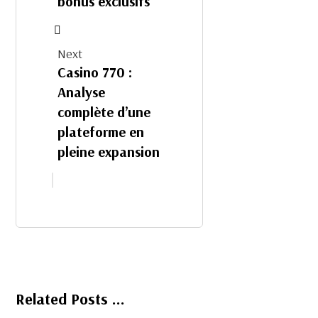
bonus exclusifs
Next
Casino 770 :
Analyse
complète d’une
plateforme en
pleine expansion
Related Posts ...