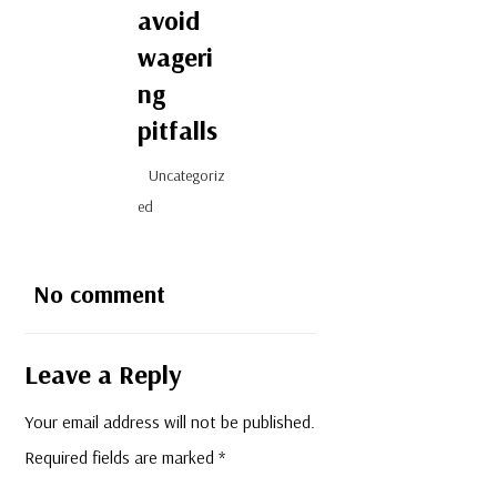
avoid
wageri
ng
pitfalls
Uncategoriz
ed
No comment
Leave a Reply
Your email address will not be published.
Required fields are marked
*