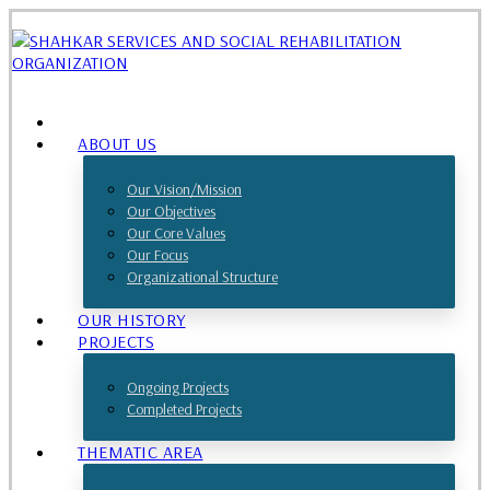
ABOUT US
Our Vision/Mission
Our Objectives
Our Core Values
Our Focus
Organizational Structure
OUR HISTORY
PROJECTS
Ongoing Projects
Completed Projects
THEMATIC AREA