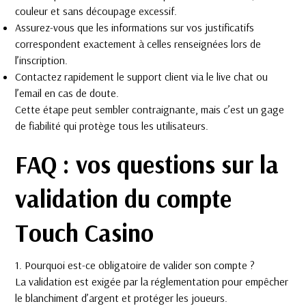
couleur et sans découpage excessif.
Assurez-vous que les informations sur vos justificatifs
correspondent exactement à celles renseignées lors de
l’inscription.
Contactez rapidement le support client via le live chat ou
l’email en cas de doute.
Cette étape peut sembler contraignante, mais c’est un gage
de fiabilité qui protège tous les utilisateurs.
FAQ : vos questions sur la
validation du compte
Touch Casino
1. Pourquoi est-ce obligatoire de valider son compte ?
La validation est exigée par la réglementation pour empêcher
le blanchiment d’argent et protéger les joueurs.