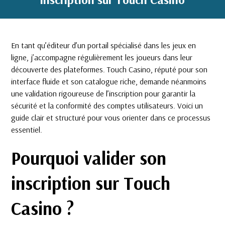
En tant qu’éditeur d’un portail spécialisé dans les jeux en
ligne, j’accompagne régulièrement les joueurs dans leur
découverte des plateformes. Touch Casino, réputé pour son
interface fluide et son catalogue riche, demande néanmoins
une validation rigoureuse de l’inscription pour garantir la
sécurité et la conformité des comptes utilisateurs. Voici un
guide clair et structuré pour vous orienter dans ce processus
essentiel.
Pourquoi valider son
inscription sur Touch
Casino ?