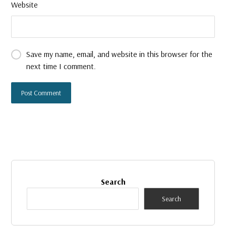
Website
Save my name, email, and website in this browser for the
next time I comment.
Search
Search