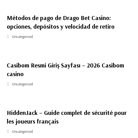
Métodos de pago de Drago Bet Casino:
opciones, depósitos y velocidad de retiro
Uncategorized
Casibom Resmi Giriş Sayfası – ​2026 Casibom
casino
Uncategorized
HiddenJack – Guide complet de sécurité pour
les joueurs français
Uncategorized