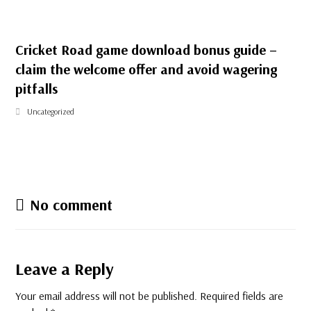
Cricket Road game download bonus guide –
claim the welcome offer and avoid wagering
pitfalls
Uncategorized
No comment
Leave a Reply
Your email address will not be published.
Required fields are