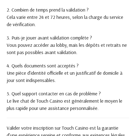
2. Combien de temps prend la validation ?
Cela varie entre 24 et 72 heures, selon la charge du service
de vérification.
3. Puis-je jouer avant validation complète ?
Vous pouvez accéder au lobby, mais les dépôts et retraits ne
sont pas possibles avant validation.
4. Quels documents sont acceptés ?
Une pièce d’identité officielle et un justificatif de domicile à
jour sont indispensables.
5. Quel support contacter en cas de problème ?
Le live chat de Touch Casino est généralement le moyen le
plus rapide pour une assistance personnalisée.
Valider votre inscription sur Touch Casino est la garantie
d’une expérience sereine et conforme aux exigences légales.