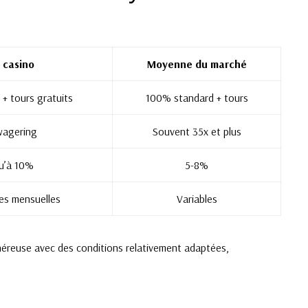
 casino
Moyenne du marché
+ tours gratuits
100% standard + tours
wagering
Souvent 35x et plus
u’à 10%
5-8%
s mensuelles
Variables
éreuse avec des conditions relativement adaptées,