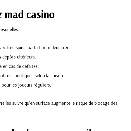
z mad casino
esquelles :
c free spins, parfait pour démarrer.
 dépôts ultérieurs.
e en cas de défaites.
ffres spécifiques selon la saison.
 pour les joueurs réguliers.
 Ne les suivre qu’en surface augmente le risque de blocage des