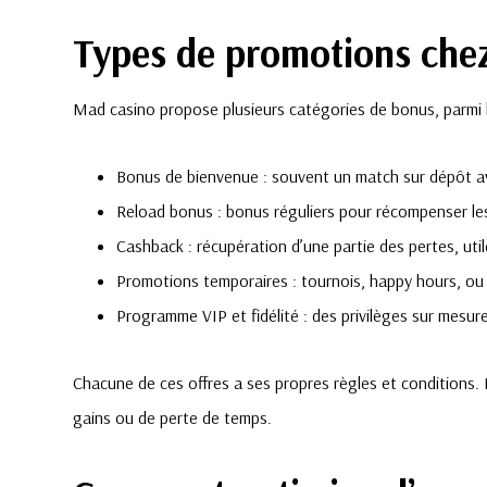
Types de promotions che
Mad casino propose plusieurs catégories de bonus, parmi l
Bonus de bienvenue : souvent un match sur dépôt ave
Reload bonus : bonus réguliers pour récompenser les
Cashback : récupération d’une partie des pertes, util
Promotions temporaires : tournois, happy hours, ou o
Programme VIP et fidélité : des privilèges sur mesure
Chacune de ces offres a ses propres règles et conditions.
gains ou de perte de temps.