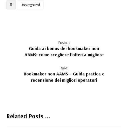
Uncategorized
Previous
Guida ai bonus dei bookmaker non
AAMS: come scegliere l’offerta migliore
Next
Bookmaker non AAMS – Guida pratica e
recensione dei migliori operatori
Related Posts ...