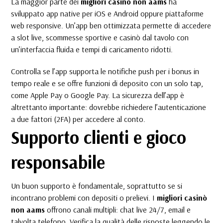
La maggior parte dei
migliori casinò non aams
ha
sviluppato app native per iOS e Android oppure piattaforme
web responsive. Un’app ben ottimizzata permette di accedere
a slot live, scommesse sportive e casinò dal tavolo con
un’interfaccia fluida e tempi di caricamento ridotti.
Controlla se l’app supporta le notifiche push per i bonus in
tempo reale e se offre funzioni di deposito con un solo tap,
come Apple Pay o Google Pay. La sicurezza dell’app è
altrettanto importante: dovrebbe richiedere l’autenticazione
a due fattori (2FA) per accedere al conto.
Supporto clienti e gioco
responsabile
Un buon supporto è fondamentale, soprattutto se si
incontrano problemi con depositi o prelievi. I
migliori casinò
non aams
offrono canali multipli: chat live 24/7, email e
talvolta telefono. Verifica la qualità delle risposte leggendo le