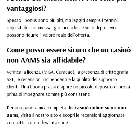
vantaggiosi?
Spesso i bonus sono più alti, ma leggiti sempre i termini:
requisiti di scommessa, giochi esclusi e limiti di prelievo
possono ridurre il valore reale dell’offerta.
Come posso essere sicuro che un casinò
non AAMS sia affidabile?
Verifica la licenza (MGA, Curacao), la presenza di crittografia
SSL, le recensioni indipendenti e la qualità del supporto
clienti. Una buona prassi è aprire un piccolo deposito di prova
prima di impegnare somme più consistenti.
Per una panoramica completa dei
casinò online sicuri non
aams
, visita il nostro sito e scopri le recensioni aggiornate
con tutti i criteri di valutazione.