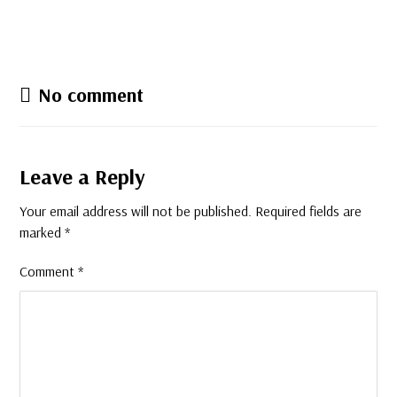
No comment
Leave a Reply
Your email address will not be published.
Required fields are
marked
*
Comment
*