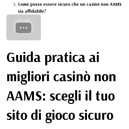
Come posso essere sicuro che un casinò non AAMS
sia affidabile?
Guida pratica ai
migliori casinò non
AAMS: scegli il tuo
sito di gioco sicuro