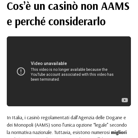
Cos’è un casinò non AAMS
e perché considerarlo
In Italia, i casinò regolamentati dall’Agenzia delle Dogane e
dei Monopoli (AAMS) sono l’unica opzione “legale” secondo
la normativa nazionale. Tuttavia, esistono numerosi
migliori