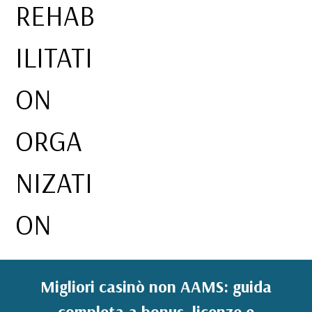
Migliori casinò non AAMS: guida
completa a bonus, licenze e