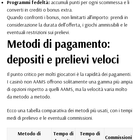
Programmi fedeltà:
accumuli punti per ogni scommessa e li
converti in crediti o bonus extra.
Quando confronti i bonus, non limitarti all’importo: prendi in
considerazione la durata dell’offerta, i giochi ammissibili e le
eventuali restrizioni sui prelievi.
Metodi di pagamento:
depositi e prelievi veloci
Il punto critico per molti giocatori è la rapidità dei pagamenti.
I casinò non AAMS offrono solitamente una gamma più ampia
di opzioni rispetto a quelli AAMS, ma la velocità varia molto
da metodo a metodo.
Ecco una tabella comparativa dei metodi più usati, con i tempi
medi di prelievo e le eventuali commissioni.
Metodo di
Tempo di
Tempo di
Commissioni