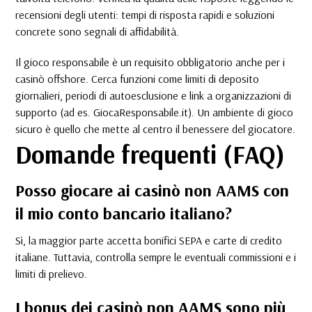
recensioni degli utenti: tempi di risposta rapidi e soluzioni
concrete sono segnali di affidabilità.
Il gioco responsabile è un requisito obbligatorio anche per i
casinò offshore. Cerca funzioni come limiti di deposito
giornalieri, periodi di autoesclusione e link a organizzazioni di
supporto (ad es. GiocaResponsabile.it). Un ambiente di gioco
sicuro è quello che mette al centro il benessere del giocatore.
Domande frequenti (FAQ)
Posso giocare ai casinò non AAMS con
il mio conto bancario italiano?
Sì, la maggior parte accetta bonifici SEPA e carte di credito
italiane. Tuttavia, controlla sempre le eventuali commissioni e i
limiti di prelievo.
I bonus dei casinò non AAMS sono più