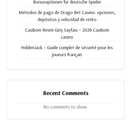
Bonusoptionen für deutsche Spieler
Métodos de pago de Drago Bet Casino: opciones,
depósitos y velocidad de retiro
Casibom Resmi Giriş Sayfası – ​2026 Casibom
casino
HiddenJack – Guide complet de sécurité pour les
joueurs français
Recent Comments
No comments to show.