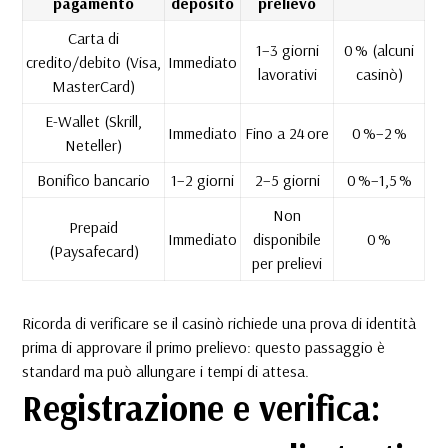
pagamento
deposito
prelievo
Carta di
1–3 giorni
0 % (alcuni
credito/debito (Visa,
Immediato
lavorativi
casinò)
MasterCard)
E-Wallet (Skrill,
Immediato
Fino a 24 ore
0 %–2 %
Neteller)
Bonifico bancario
1–2 giorni
2–5 giorni
0 %–1,5 %
Non
Prepaid
Immediato
disponibile
0 %
(Paysafecard)
per prelievi
Ricorda di verificare se il casinò richiede una prova di identità
prima di approvare il primo prelievo: questo passaggio è
standard ma può allungare i tempi di attesa.
Registrazione e verifica: