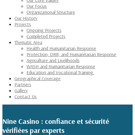
Our Core Values
Our Focus
Organizational Structure
Our History
Projects
Ongoing Projects
Completed Projects
Thematic Area
Health and Humanitarian Response
Protection, DRR, and Humanitarian Response
Agriculture and Livelihoods
WASH and Humanitarian Response
Education and Vocational Training:
Geographical Coverage
Partners
Gallery
Contact Us
Nine Casino : confiance et sécurité
vérifiées par experts