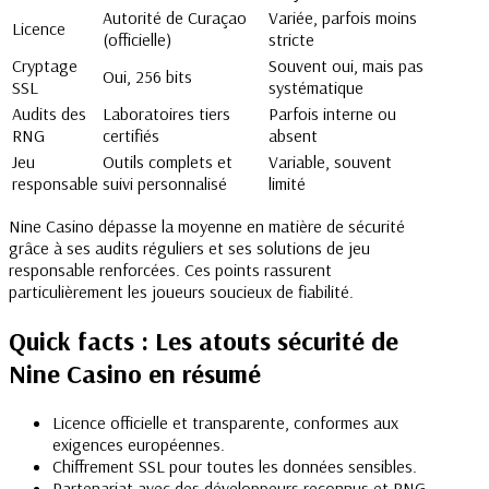
Autorité de Curaçao
Variée, parfois moins
Licence
(officielle)
stricte
Cryptage
Souvent oui, mais pas
Oui, 256 bits
SSL
systématique
Audits des
Laboratoires tiers
Parfois interne ou
RNG
certifiés
absent
Jeu
Outils complets et
Variable, souvent
responsable
suivi personnalisé
limité
Nine Casino dépasse la moyenne en matière de sécurité
grâce à ses audits réguliers et ses solutions de jeu
responsable renforcées. Ces points rassurent
particulièrement les joueurs soucieux de fiabilité.
Quick facts : Les atouts sécurité de
Nine Casino en résumé
Licence officielle et transparente, conformes aux
exigences européennes.
Chiffrement SSL pour toutes les données sensibles.
Partenariat avec des développeurs reconnus et RNG