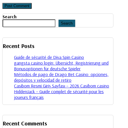
Search
Search
Recent Posts
Guide de sécurité de Diva Spin Casino
gangsta casino login: Übersicht, Registrierung und
Bonusoptionen für deutsche Spieler
Métodos de pago de Drago Bet Casino: opciones,
depósitos y velocidad de retiro
Casibom Resmi Giriş Sayfası – ​2026 Casibom casino
HiddenJack – Guide complet de sécurité pour les
joueurs français
Recent Comments