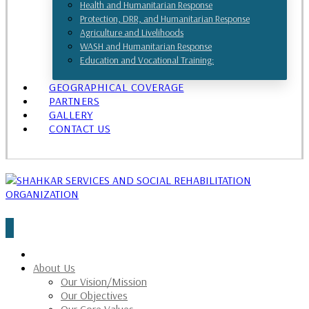
Health and Humanitarian Response
Protection, DRR, and Humanitarian Response
Agriculture and Livelihoods
WASH and Humanitarian Response
Education and Vocational Training:
GEOGRAPHICAL COVERAGE
PARTNERS
GALLERY
CONTACT US
About Us
Our Vision/Mission
Our Objectives