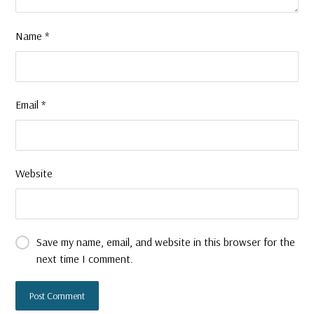
Name
*
Email
*
Website
Save my name, email, and website in this browser for the
next time I comment.