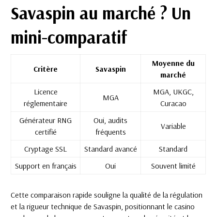
Savaspin au marché ? Un
mini-comparatif
Moyenne du
Critère
Savaspin
marché
Licence
MGA, UKGC,
MGA
réglementaire
Curacao
Générateur RNG
Oui, audits
Variable
certifié
fréquents
Cryptage SSL
Standard avancé
Standard
Support en français
Oui
Souvent limité
Cette comparaison rapide souligne la qualité de la régulation
et la rigueur technique de Savaspin, positionnant le casino