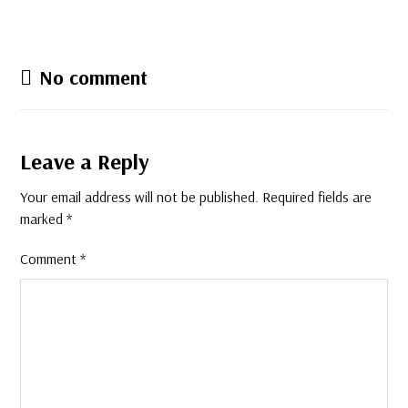
No comment
Leave a Reply
Your email address will not be published.
Required fields are
marked
*
Comment
*