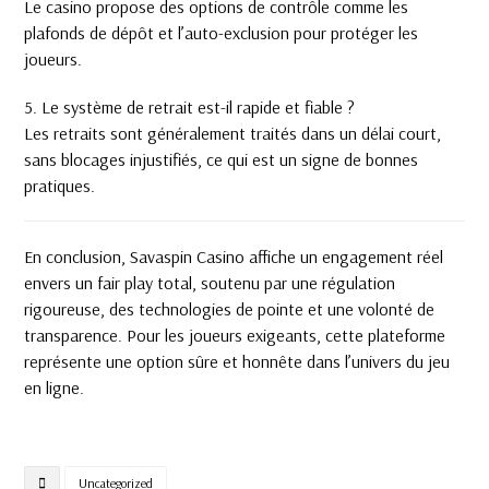
Le casino propose des options de contrôle comme les
plafonds de dépôt et l’auto-exclusion pour protéger les
joueurs.
5. Le système de retrait est-il rapide et fiable ?
Les retraits sont généralement traités dans un délai court,
sans blocages injustifiés, ce qui est un signe de bonnes
pratiques.
En conclusion, Savaspin Casino affiche un engagement réel
envers un fair play total, soutenu par une régulation
rigoureuse, des technologies de pointe et une volonté de
transparence. Pour les joueurs exigeants, cette plateforme
représente une option sûre et honnête dans l’univers du jeu
en ligne.
Uncategorized