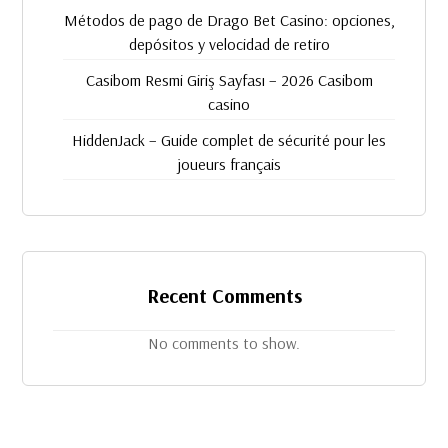
Métodos de pago de Drago Bet Casino: opciones,
depósitos y velocidad de retiro
Casibom Resmi Giriş Sayfası – ​2026 Casibom
casino
HiddenJack – Guide complet de sécurité pour les
joueurs français
Recent Comments
No comments to show.