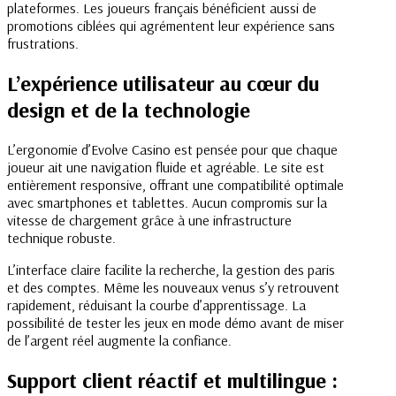
plateformes. Les joueurs français bénéficient aussi de
promotions ciblées qui agrémentent leur expérience sans
frustrations.
L’expérience utilisateur au cœur du
design et de la technologie
L’ergonomie d’Evolve Casino est pensée pour que chaque
joueur ait une navigation fluide et agréable. Le site est
entièrement responsive, offrant une compatibilité optimale
avec smartphones et tablettes. Aucun compromis sur la
vitesse de chargement grâce à une infrastructure
technique robuste.
L’interface claire facilite la recherche, la gestion des paris
et des comptes. Même les nouveaux venus s’y retrouvent
rapidement, réduisant la courbe d’apprentissage. La
possibilité de tester les jeux en mode démo avant de miser
de l’argent réel augmente la confiance.
Support client réactif et multilingue :