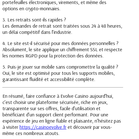
portefeuilles électroniques, virements, et même des
options en crypto-monnaies.
3. Les retraits sont-ils rapides ?
Les demandes de retrait sont traitées sous 24 à 48 heures,
un délai compétitif dans l’industrie.
4. Le site est-il sécurisé pour mes données personnelles ?
Absolument, le site applique un chiffrement SSL et respecte
les normes RGPD pour la protection des données.
5. Puis-je jouer sur mobile sans compromettre la qualité ?
Oui, le site est optimisé pour tous les supports mobiles,
garantissant fluidité et accessibilité complète.
En résumé, faire confiance à Evolve Casino aujourd’hui,
c’est choisir une plateforme sécurisée, riche en jeux,
transparente sur ses offres, facile d’utilisation et
bénéficiant d’un support client performant. Pour une
expérience de jeu en ligne fiable et plaisante, n’hésitez pas
à visiter
https://casinoevolve.fr
et découvrir par vous-
même ces nombreux atouts.