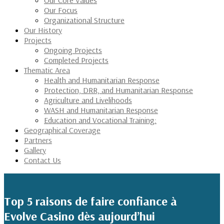
Our Core Values
Our Focus
Organizational Structure
Our History
Projects
Ongoing Projects
Completed Projects
Thematic Area
Health and Humanitarian Response
Protection, DRR, and Humanitarian Response
Agriculture and Livelihoods
WASH and Humanitarian Response
Education and Vocational Training:
Geographical Coverage
Partners
Gallery
Contact Us
Top 5 raisons de faire confiance à
Evolve Casino dès aujourd’hui