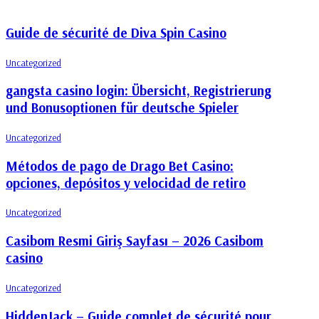
Guide de sécurité de Diva Spin Casino
Uncategorized
gangsta casino login: Übersicht, Registrierung
und Bonusoptionen für deutsche Spieler
Uncategorized
Métodos de pago de Drago Bet Casino:
opciones, depósitos y velocidad de retiro
Uncategorized
Casibom Resmi Giriş Sayfası – ​2026 Casibom
casino
Uncategorized
HiddenJack – Guide complet de sécurité pour