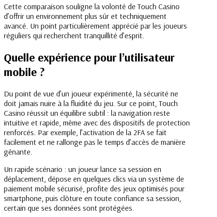
Cette comparaison souligne la volonté de Touch Casino
d’offrir un environnement plus sûr et techniquement
avancé. Un point particulièrement apprécié par les joueurs
réguliers qui recherchent tranquillité d’esprit.
Quelle expérience pour l’utilisateur
mobile ?
Du point de vue d’un joueur expérimenté, la sécurité ne
doit jamais nuire à la fluidité du jeu. Sur ce point, Touch
Casino réussit un équilibre subtil : la navigation reste
intuitive et rapide, même avec des dispositifs de protection
renforcés. Par exemple, l’activation de la 2FA se fait
facilement et ne rallonge pas le temps d’accès de manière
gênante.
Un rapide scénario : un joueur lance sa session en
déplacement, dépose en quelques clics via un système de
paiement mobile sécurisé, profite des jeux optimisés pour
smartphone, puis clôture en toute confiance sa session,
certain que ses données sont protégées.