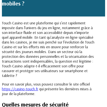
mobiles ?
Touch Casino est une plateforme qui s’est rapidement
imposée dans l’univers du jeu en ligne, notamment grâce à
son interface fluide et son accessibilité depuis n’importe
quel appareil mobile. En tant qu’analyste en ligne spécialisé
dans les casinos, je me suis penché sur l’évolution de Touch
Casino et sur les efforts mis en œuvre pour renforcer la
sécurité des joueurs mobiles. Dans un secteur où la
protection des données personnelles et la sécurisation des
transactions sont indispensables, la question est légitime :
Touch Casino adapte-t-il efficacement son offre pour
rassurer et protéger ses utilisateurs sur smartphone et
tablette ?
Pour en savoir plus, vous pouvez consulter le site officiel
https://casino-touch.fr
qui présente les dernières mises à
jour de la plateforme.
Quelles mesures de sécurité