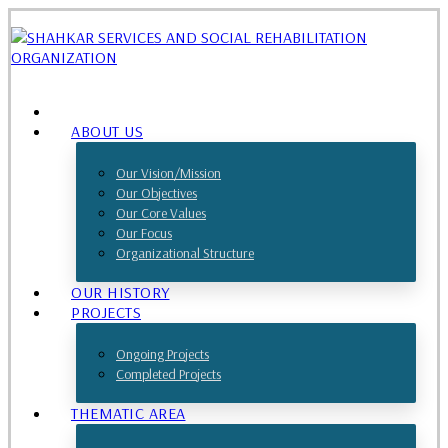
ABOUT US
Our Vision/Mission
Our Objectives
Our Core Values
Our Focus
Organizational Structure
OUR HISTORY
PROJECTS
Ongoing Projects
Completed Projects
THEMATIC AREA