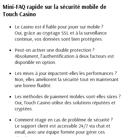
Mini-FAQ rapide sur la sécurité mobile de
Touch Casino
Le casino est-il fiable pour jouer sur mobile ?
Oui, grâce au cryptage SSL et à la surveillance
continue, vos données sont bien protégées.
Peut-on activer une double protection ?
Absolument, l’authentification à deux facteurs est
disponible en option.
Les mises à jour impactent-elles les performances ?
Non, elles améliorent la sécurité tout en maintenant
une bonne fluidité.
Les méthodes de paiement mobiles sont-elles sûres ?
Oui, Touch Casino utilise des solutions réputées et
cryptées.
Comment réagir en cas de problème de sécurité ?
Le support client est accessible 24/7 via chat et
email, avec une équipe formée pour gérer ces