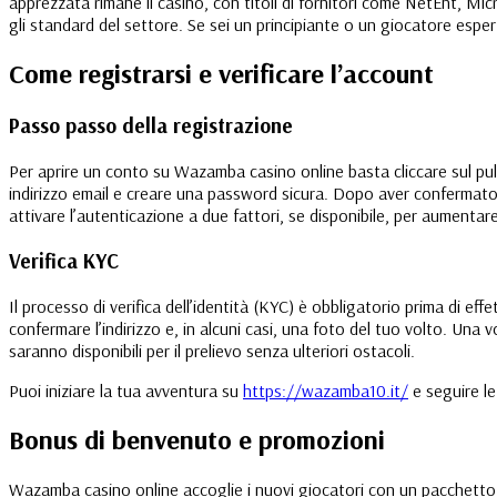
apprezzata rimane il casinò, con titoli di fornitori come NetEnt, Mi
gli standard del settore. Se sei un principiante o un giocatore esp
Come registrarsi e verificare l’account
Passo passo della registrazione
Per aprire un conto su Wazamba casino online basta cliccare sul puls
indirizzo email e creare una password sicura. Dopo aver confermato l’e
attivare l’autenticazione a due fattori, se disponibile, per aumentare
Verifica KYC
Il processo di verifica dell’identità (KYC) è obbligatorio prima di ef
confermare l’indirizzo e, in alcuni casi, una foto del tuo volto. Una v
saranno disponibili per il prelievo senza ulteriori ostacoli.
Puoi iniziare la tua avventura su
https://wazamba10.it/
e seguire le
Bonus di benvenuto e promozioni
Wazamba casino online accoglie i nuovi giocatori con un pacchetto d