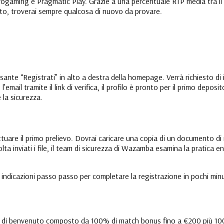
crogaming e Pragmatic Play. Grazie a una percentuale RTP media tra il 
erto, troverai sempre qualcosa di nuovo da provare.
ante “Registrati” in alto a destra della homepage. Verrà richiesto di
mail tramite il link di verifica, il profilo è pronto per il primo depo
 la sicurezza.
fettuare il primo prelievo. Dovrai caricare una copia di un documento di
olta inviati i file, il team di sicurezza di Wazamba esamina la pratica e
 indicazioni passo passo per completare la registrazione in pochi minu
i benvenuto composto da 100% di match bonus fino a €200 più 100 giri