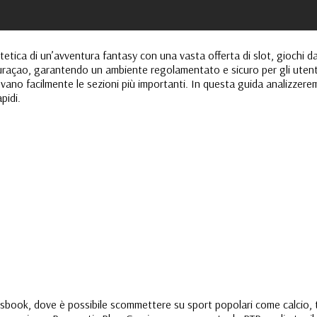
ica di un’avventura fantasy con una vasta offerta di slot, giochi da t
 Curaçao, garantendo un ambiente regolamentato e sicuro per gli utenti.
vano facilmente le sezioni più importanti. In questa guida analizzeremo 
pidi.
book, dove è possibile scommettere su sport popolari come calcio, te