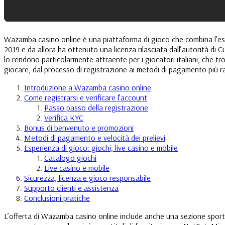
Wazamba casino online è una piattaforma di gioco che combina l’estet
2019 e da allora ha ottenuto una licenza rilasciata dall’autorità di
lo rendono particolarmente attraente per i giocatori italiani, che tro
giocare, dal processo di registrazione ai metodi di pagamento più ra
Introduzione a Wazamba casino online
Come registrarsi e verificare l’account
Passo passo della registrazione
Verifica KYC
Bonus di benvenuto e promozioni
Metodi di pagamento e velocità dei prelievi
Esperienza di gioco: giochi, live casino e mobile
Catalogo giochi
Live casino e mobile
Sicurezza, licenza e gioco responsabile
Supporto clienti e assistenza
Conclusioni pratiche
L’offerta di Wazamba casino online include anche una sezione sports