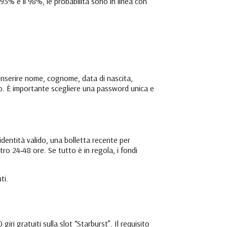
95% e il 98%, le probabilità sono in linea con
 inserire nome, cognome, data di nascita,
sito. È importante scegliere una password unica e
 identità valido, una bolletta recente per
ntro 24‑48 ore. Se tutto è in regola, i fondi
ti.
 gratuiti sulla slot “Starburst”. Il requisito