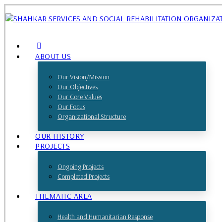
ABOUT US
Our Vision/Mission
Our Objectives
Our Core Values
Our Focus
Organizational Structure
OUR HISTORY
PROJECTS
Ongoing Projects
Completed Projects
THEMATIC AREA
Health and Humanitarian Response