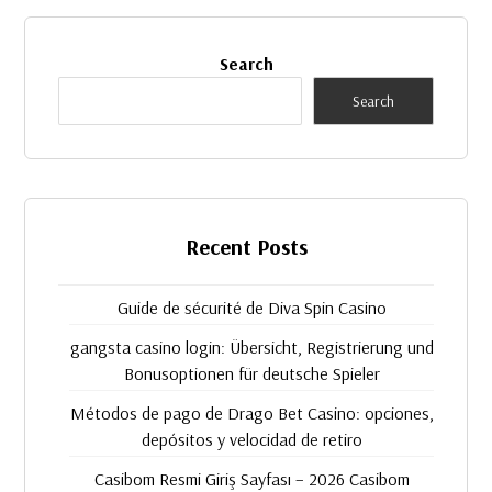
Search
Search
Recent Posts
Guide de sécurité de Diva Spin Casino
gangsta casino login: Übersicht, Registrierung und
Bonusoptionen für deutsche Spieler
Métodos de pago de Drago Bet Casino: opciones,
depósitos y velocidad de retiro
Casibom Resmi Giriş Sayfası – ​2026 Casibom