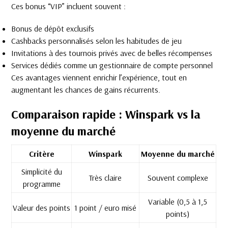
Ces bonus “VIP” incluent souvent :
Bonus de dépôt exclusifs
Cashbacks personnalisés selon les habitudes de jeu
Invitations à des tournois privés avec de belles récompenses
Services dédiés comme un gestionnaire de compte personnel
Ces avantages viennent enrichir l’expérience, tout en
augmentant les chances de gains récurrents.
Comparaison rapide : Winspark vs la
moyenne du marché
Critère
Winspark
Moyenne du marché
Simplicité du
Très claire
Souvent complexe
programme
Variable (0,5 à 1,5
Valeur des points
1 point / euro misé
points)