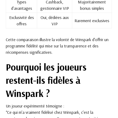
Types
Cashback,
Majoritairement
d’avantages
gestionnaire VIP
bonus simples
Exclusivité des
Oui, dédiées aux
Rarement exclusives
offres
VIP
Cette comparaison illustre la volonté de Winspark d’offrir un
programme fidélité qui mise sur la transparence et des
récompenses significatives.
Pourquoi les joueurs
restent-ils fidèles à
Winspark ?
Un joueur expérimenté témoigne :
“Ce qui m’a vraiment fidélisé chez Winspark, c’est la