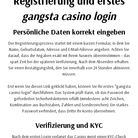
Registrierung und erstes
gangsta casino login
Persönliche Daten korrekt eingeben
Der Registrierungsprozess startet mit einem kurzen Formular, in dem Sie
Name, Geburtsdatum, Adresse und E‑Mail‑Adresse angeben. Achten Sie
darauf, dass die Angaben exakt mit Ihrem Ausweis übereinstimmen – das
spart Zeit bei der späteren Verifizierung. Nach dem Absenden erhalten
Sie einen Bestätigungslink, den Sie innerhalb von 24 Stunden aktivieren
müssen.
Erst wenn Sie diesen Link geklickt haben, können Sie Ihr erstes “gangsta
casino login” durchführen. Das System prüft dann, ob das Passwort die
geforderten Sicherheitskriterien erfüllt (mindestens acht Zeichen,
Kombination aus Buchstaben, Zahlen und Sonderzeichen). Ein starkes
Passwort verhindert, dass Dritte Ihr Konto übernehmen.
Verifizierung und KYC
Nach dem ersten Login verlangt das Casino meist einen KYC‑Check