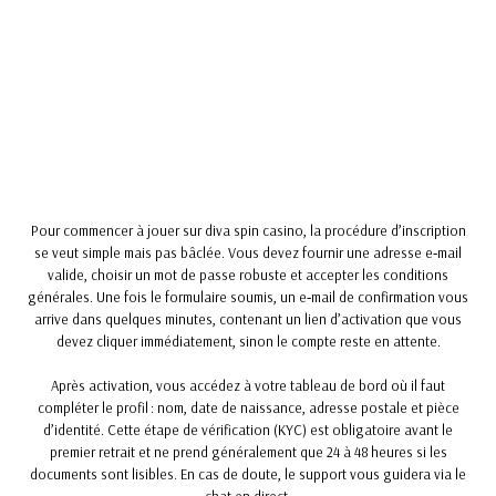
Pour commencer à jouer sur diva spin casino, la procédure d’inscription
se veut simple mais pas bâclée. Vous devez fournir une adresse e‑mail
valide, choisir un mot de passe robuste et accepter les conditions
générales. Une fois le formulaire soumis, un e‑mail de confirmation vous
arrive dans quelques minutes, contenant un lien d’activation que vous
devez cliquer immédiatement, sinon le compte reste en attente.
Après activation, vous accédez à votre tableau de bord où il faut
compléter le profil : nom, date de naissance, adresse postale et pièce
d’identité. Cette étape de vérification (KYC) est obligatoire avant le
premier retrait et ne prend généralement que 24 à 48 heures si les
documents sont lisibles. En cas de doute, le support vous guidera via le
chat en direct.