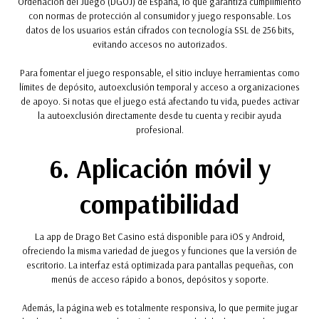
Ordenación del Juego (DGOJ) de España, lo que garantiza cumplimiento
con normas de protección al consumidor y juego responsable. Los
datos de los usuarios están cifrados con tecnología SSL de 256 bits,
evitando accesos no autorizados.
Para fomentar el juego responsable, el sitio incluye herramientas como
límites de depósito, autoexclusión temporal y acceso a organizaciones
de apoyo. Si notas que el juego está afectando tu vida, puedes activar
la autoexclusión directamente desde tu cuenta y recibir ayuda
profesional.
6. Aplicación móvil y
compatibilidad
La app de Drago Bet Casino está disponible para iOS y Android,
ofreciendo la misma variedad de juegos y funciones que la versión de
escritorio. La interfaz está optimizada para pantallas pequeñas, con
menús de acceso rápido a bonos, depósitos y soporte.
Además, la página web es totalmente responsiva, lo que permite jugar