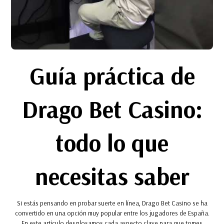
Guía práctica de
Drago Bet Casino:
todo lo que
necesitas saber
Si estás pensando en probar suerte en línea, Drago Bet Casino se ha
convertido en una opción muy popular entre los jugadores de España.
En este artículo desglosamos cada aspecto clave para que tomes