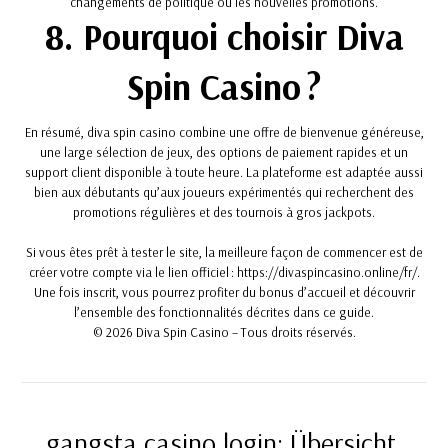
changements de politique ou les nouvelles promotions.
8. Pourquoi choisir Diva
Spin Casino ?
En résumé, diva spin casino combine une offre de bienvenue généreuse,
une large sélection de jeux, des options de paiement rapides et un
support client disponible à toute heure. La plateforme est adaptée aussi
bien aux débutants qu’aux joueurs expérimentés qui recherchent des
promotions régulières et des tournois à gros jackpots.
Si vous êtes prêt à tester le site, la meilleure façon de commencer est de
créer votre compte via le lien officiel :
https://divaspincasino.online/fr/
.
Une fois inscrit, vous pourrez profiter du bonus d’accueil et découvrir
l’ensemble des fonctionnalités décrites dans ce guide.
© 2026 Diva Spin Casino – Tous droits réservés.
gangsta casino login: Übersicht,