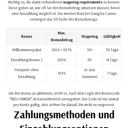
Wichtig ist, die damit verbundenen
wagering requirements
zu kennen.
Diese geben an, wie oft Sie den Bonusbetrag umsetzen müssen, bevor
eine Auszahlung möglich ist. Die meisten Boni bei Gangsta Casino
verlangen das 30‑fache des Bonusbetrags.
Max.
Bonus
Wagering
Gültigkeit
Bonusbetrag
Willkommenspaket
100 € + 50 FS
30×
30 Tage
Einzahlungsbonus 2
200 €
35×
14 Tage
Freispiele ohne
0× (nur
10 FS
7 Tage
Einzahlung
Gewinne)
Um den Bonus zu aktivieren, reicht es, nach dem Login den Bonuscode
“WELCOMEDE” im Kassenbereich einzugeben. Der Code ist nur einmal
pro Konto gültig, also achten Sie darauf, ihn nicht zu vergessen.
Zahlungsmethoden und