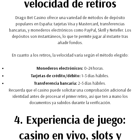
velocidad de retiros
Drago Bet Casino ofrece una variedad de métodos de depósito
populares en España: tarjetas Visa y Mastercard, transferencias
bancarias, y monederos electrónicos como PayPal, Skrill y Neteller. Los
depósitos son instantáneos, lo que te permite jugar al instante tras
añadir fondos.
En cuanto a los retiros, la velocidad varía según el método elegido:
Monederos electrónicos:
0–24 horas.
Tarjetas de crédito/débito:
1–3 días hábiles.
Transferencia bancaria:
2–5 días hábiles.
Recuerda que el casino puede solicitar una comprobación adicional de
identidad antes de procesar el primer retiro, así que ten a mano los
documentos ya subidos durante la verificación.
4. Experiencia de juego:
casino en vivo, slots y