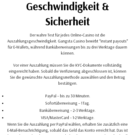
Geschwindigkeit &
Sicherheit
Der wahre Test für jedes Online‑Casino ist die
Auszahlungsgeschwindigkeit. Gangsta Casino bewirbt “instant payouts”
für E‑Wallets, während Banküberweisungen bis zu drei Werktage dauern
können.
Vor einer Auszahlung müssen Sie die KYC‑Dokumente vollständig
eingereicht haben. Sobald die Verifizierung abgeschlossen ist, können
Sie die gewünschte Auszahlungsmethode auswählen und den Betrag
bestätigen.
PayPal – bis zu 30 Minuten.
Sofortüberweisung – 1 Tag.
Banküberweisung – 2‑3 Werktage.
VISA/MasterCard – 1‑2 Werktage.
Wenn Sie die Auszahlung per PayPal wählen, erhalten Sie zusätzlich eine
E‑Mail‑Benachrichtigung, sobald das Geld das Konto erreicht hat. Das ist