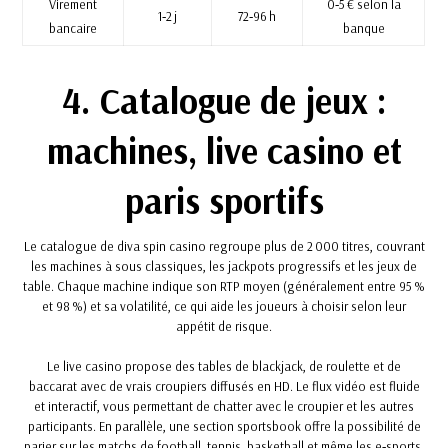
Virement
0‑5 € selon la
1‑2 j
72‑96 h
bancaire
banque
4. Catalogue de jeux :
machines, live casino et
paris sportifs
Le catalogue de diva spin casino regroupe plus de 2 000 titres, couvrant
les machines à sous classiques, les jackpots progressifs et les jeux de
table. Chaque machine indique son RTP moyen (généralement entre 95 %
et 98 %) et sa volatilité, ce qui aide les joueurs à choisir selon leur
appétit de risque.
Le live casino propose des tables de blackjack, de roulette et de
baccarat avec de vrais croupiers diffusés en HD. Le flux vidéo est fluide
et interactif, vous permettant de chatter avec le croupier et les autres
participants. En parallèle, une section sportsbook offre la possibilité de
parier sur les matchs de football, tennis, basketball et même les e‑sports,