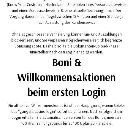
(Know Your Customer). Hierfür laden Sie Kopien Ihres Personalausweises
und einen Adressnachweis (z. B. eine aktuelle Rechnung) hoch. Der
Vorgang dauert in der Regel zwischen 15 Minuten und einer Stunde, je
nach Auslastung des Kundenservice.
Ohne abgeschlossene Verifizierung können Ein- und Auszahlungen
blockiert sein, und Sie verpassen möglicherweise zeitlich begrenzte
Bonusangebote. Deshalb sollte die Dokumenten‑Upload‑Phase
unmittelbar nach dem Login erledigt werden.
Boni &
Willkommensaktionen
beim ersten Login
Ein attraktiver Willkommensbonus ist oft der Hauptgrund, warum Spieler
das “gangsta casino login” sofort durchführen. Nach erfolgreichem
Login erhalten Sie automatisch den ersten Teil des Bonus, meist als
100 % Einzahlungsbonus bis zu 100 € plus 50 Freispiele.