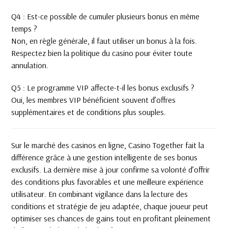
Q4 : Est-ce possible de cumuler plusieurs bonus en même
temps ?
Non, en règle générale, il faut utiliser un bonus à la fois.
Respectez bien la politique du casino pour éviter toute
annulation.
Q5 : Le programme VIP affecte-t-il les bonus exclusifs ?
Oui, les membres VIP bénéficient souvent d’offres
supplémentaires et de conditions plus souples.
Sur le marché des casinos en ligne, Casino Together fait la
différence grâce à une gestion intelligente de ses bonus
exclusifs. La dernière mise à jour confirme sa volonté d’offrir
des conditions plus favorables et une meilleure expérience
utilisateur. En combinant vigilance dans la lecture des
conditions et stratégie de jeu adaptée, chaque joueur peut
optimiser ses chances de gains tout en profitant pleinement