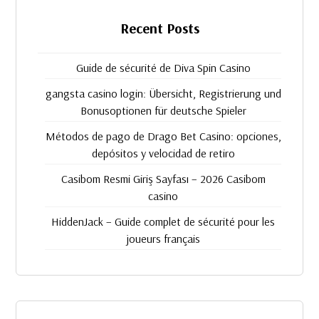
Recent Posts
Guide de sécurité de Diva Spin Casino
gangsta casino login: Übersicht, Registrierung und
Bonusoptionen für deutsche Spieler
Métodos de pago de Drago Bet Casino: opciones,
depósitos y velocidad de retiro
Casibom Resmi Giriş Sayfası – ​2026 Casibom
casino
HiddenJack – Guide complet de sécurité pour les
joueurs français