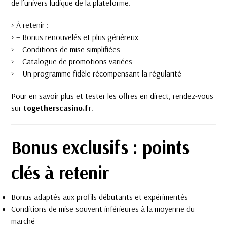
de l’univers ludique de la plateforme.
> À retenir :
> – Bonus renouvelés et plus généreux
> – Conditions de mise simplifiées
> – Catalogue de promotions variées
> – Un programme fidèle récompensant la régularité
Pour en savoir plus et tester les offres en direct, rendez-vous
sur
togetherscasino.fr
.
Bonus exclusifs : points
clés à retenir
Bonus adaptés aux profils débutants et expérimentés
Conditions de mise souvent inférieures à la moyenne du
marché