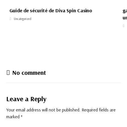
Guide de sécurité de Diva Spin Casino
g
u
Uncategorized
No comment
Leave a Reply
Your email address will not be published.
Required fields are
marked
*