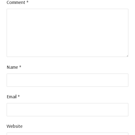
Comment
*
Name
*
Email
*
Website