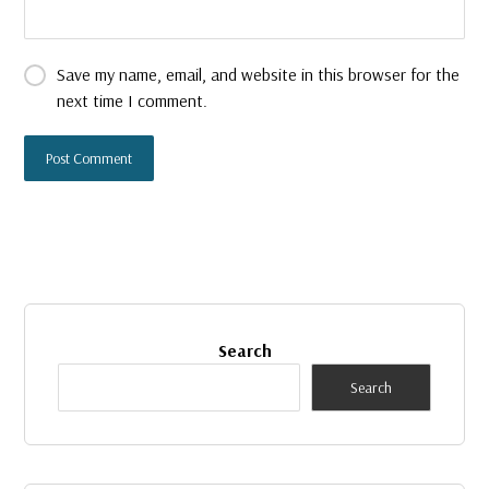
Save my name, email, and website in this browser for the
next time I comment.
Search
Search