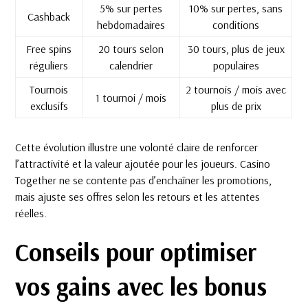
5% sur pertes
10% sur pertes, sans
Cashback
hebdomadaires
conditions
Free spins
20 tours selon
30 tours, plus de jeux
réguliers
calendrier
populaires
Tournois
2 tournois / mois avec
1 tournoi / mois
exclusifs
plus de prix
Cette évolution illustre une volonté claire de renforcer
l’attractivité et la valeur ajoutée pour les joueurs. Casino
Together ne se contente pas d’enchaîner les promotions,
mais ajuste ses offres selon les retours et les attentes
réelles.
Conseils pour optimiser
vos gains avec les bonus