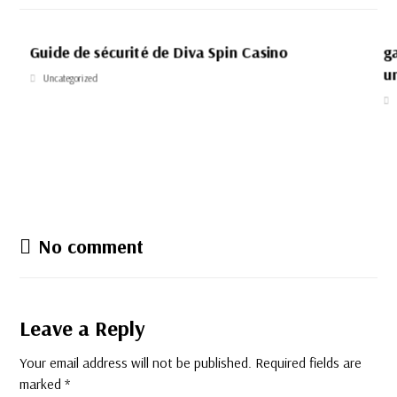
Guide de sécurité de Diva Spin Casino
g
u
Uncategorized
No comment
Leave a Reply
Your email address will not be published.
Required fields are
marked
*