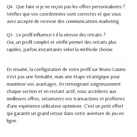
Q4 : Que faire si je ne reçois pas les offres personnalisées ?
Vérifiez que vos coordonnées sont correctes et que vous
avez accepté de recevoir des communications marketing.
Q5 : Le profil influence-t-il la vitesse des retraits ?
Oui, un profil complet et vérifié permet des retraits plus
rapides, parfois instantanés selon la méthode choisie.
En résumé, la configuration de votre profil sur Bruno Casino
n’est pas une formalité, mais une étape stratégique pour
maximiser vos avantages. En renseignant soigneusement
chaque section et en restant actif, vous accéderez aux
meilleures offres, sécuriserez vos transactions et profiterez
d’une expérience utilisateur optimisée. C’est un petit effort
qui garantit un grand retour dans votre aventure de jeu en
ligne.