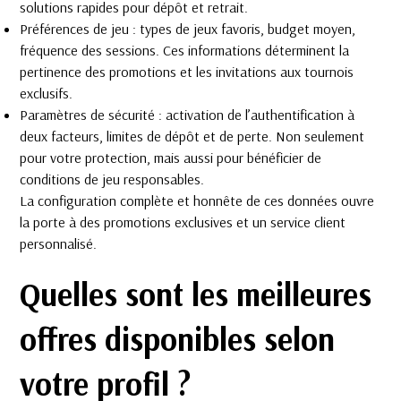
solutions rapides pour dépôt et retrait.
Préférences de jeu : types de jeux favoris, budget moyen,
fréquence des sessions. Ces informations déterminent la
pertinence des promotions et les invitations aux tournois
exclusifs.
Paramètres de sécurité : activation de l’authentification à
deux facteurs, limites de dépôt et de perte. Non seulement
pour votre protection, mais aussi pour bénéficier de
conditions de jeu responsables.
La configuration complète et honnête de ces données ouvre
la porte à des promotions exclusives et un service client
personnalisé.
Quelles sont les meilleures
offres disponibles selon
votre profil ?