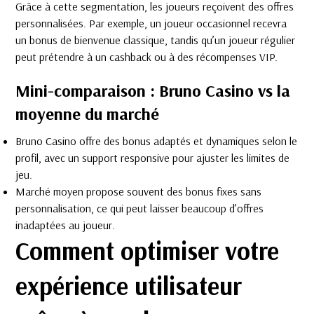
Grâce à cette segmentation, les joueurs reçoivent des offres
personnalisées. Par exemple, un joueur occasionnel recevra
un bonus de bienvenue classique, tandis qu’un joueur régulier
peut prétendre à un cashback ou à des récompenses VIP.
Mini-comparaison : Bruno Casino vs la
moyenne du marché
Bruno Casino offre des bonus adaptés et dynamiques selon le
profil, avec un support responsive pour ajuster les limites de
jeu.
Marché moyen propose souvent des bonus fixes sans
personnalisation, ce qui peut laisser beaucoup d’offres
inadaptées au joueur.
Comment optimiser votre
expérience utilisateur