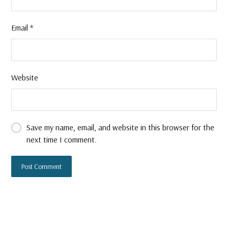
Email
*
Website
Save my name, email, and website in this browser for the
next time I comment.