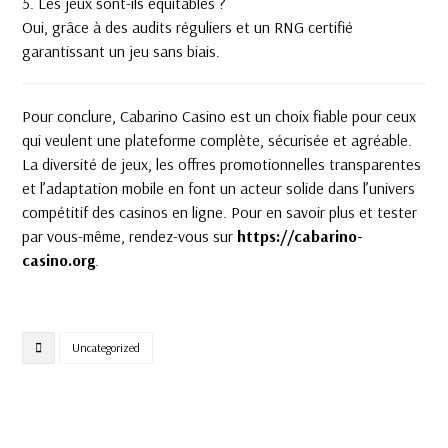
5. Les jeux sont-ils équitables ?
Oui, grâce à des audits réguliers et un RNG certifié
garantissant un jeu sans biais.
Pour conclure, Cabarino Casino est un choix fiable pour ceux
qui veulent une plateforme complète, sécurisée et agréable.
La diversité de jeux, les offres promotionnelles transparentes
et l’adaptation mobile en font un acteur solide dans l’univers
compétitif des casinos en ligne. Pour en savoir plus et tester
par vous-même, rendez-vous sur
https://cabarino-
casino.org
.
Uncategorized