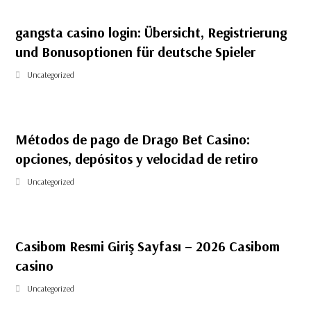
gangsta casino login: Übersicht, Registrierung
und Bonusoptionen für deutsche Spieler
Uncategorized
Métodos de pago de Drago Bet Casino:
opciones, depósitos y velocidad de retiro
Uncategorized
Casibom Resmi Giriş Sayfası – ​2026 Casibom
casino
Uncategorized