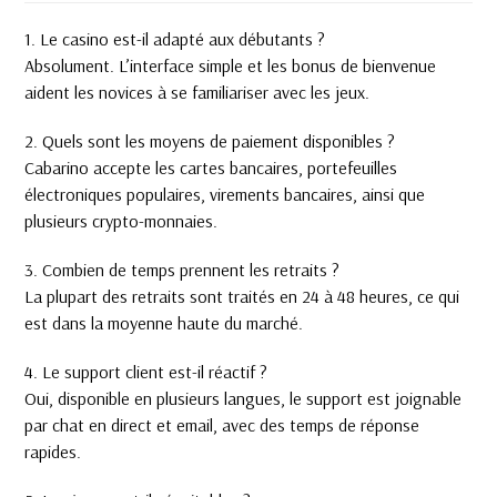
1. Le casino est-il adapté aux débutants ?
Absolument. L’interface simple et les bonus de bienvenue
aident les novices à se familiariser avec les jeux.
2. Quels sont les moyens de paiement disponibles ?
Cabarino accepte les cartes bancaires, portefeuilles
électroniques populaires, virements bancaires, ainsi que
plusieurs crypto-monnaies.
3. Combien de temps prennent les retraits ?
La plupart des retraits sont traités en 24 à 48 heures, ce qui
est dans la moyenne haute du marché.
4. Le support client est-il réactif ?
Oui, disponible en plusieurs langues, le support est joignable
par chat en direct et email, avec des temps de réponse
rapides.