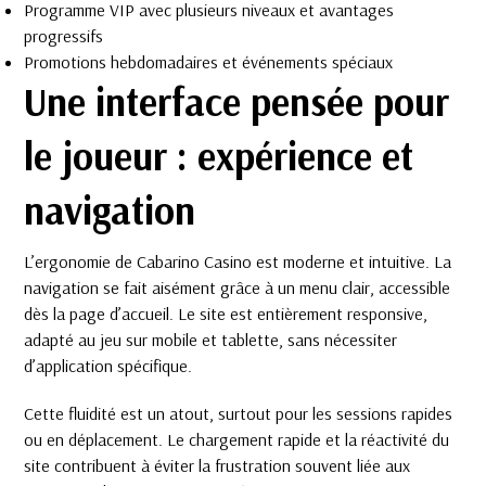
Programme VIP avec plusieurs niveaux et avantages
progressifs
Promotions hebdomadaires et événements spéciaux
Une interface pensée pour
le joueur : expérience et
navigation
L’ergonomie de Cabarino Casino est moderne et intuitive. La
navigation se fait aisément grâce à un menu clair, accessible
dès la page d’accueil. Le site est entièrement responsive,
adapté au jeu sur mobile et tablette, sans nécessiter
d’application spécifique.
Cette fluidité est un atout, surtout pour les sessions rapides
ou en déplacement. Le chargement rapide et la réactivité du
site contribuent à éviter la frustration souvent liée aux