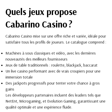
Quels jeux propose
Cabarino Casino ?
Cabarino Casino mise sur une offre riche et variée, idéale pour
satisfaire tous les profils de joueurs. Le catalogue comprend :
Machines à sous classiques et vidéo, avec les dernières
nouveautés des meilleurs fournisseurs
Jeux de table traditionnels : roulette, blackjack, baccarat
Un live casino performant avec de vrais croupiers pour une
immersion totale
Des jackpots progressifs pour tenter votre chance à gros
gains
Les développeurs partenaires incluent des leaders tels que
NetEnt, Microgaming, et Evolution Gaming, garantissant une
qualité optimale et une expérience fluide.