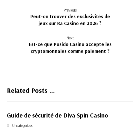
Previous
Peut-on trouver des exclusivités de
jeux sur Ra Casino en 2026 ?
Next
Est-ce que Posido Casino accepte les
cryptomonnaies comme paiement ?
Related Posts ...
Guide de sécurité de Diva Spin Casino
Uncategorized