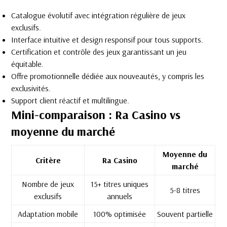
Catalogue évolutif avec intégration régulière de jeux
exclusifs.
Interface intuitive et design responsif pour tous supports.
Certification et contrôle des jeux garantissant un jeu
équitable.
Offre promotionnelle dédiée aux nouveautés, y compris les
exclusivités.
Support client réactif et multilingue.
Mini-comparaison : Ra Casino vs
moyenne du marché
Moyenne du
Critère
Ra Casino
marché
Nombre de jeux
15+ titres uniques
5-8 titres
exclusifs
annuels
Adaptation mobile
100% optimisée
Souvent partielle