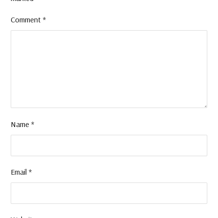
Comment
*
Name
*
Email
*