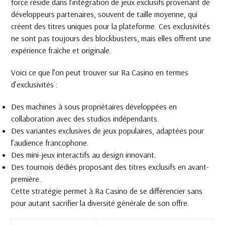
force réside dans l’intégration de jeux exclusifs provenant de
développeurs partenaires, souvent de taille moyenne, qui
créent des titres uniques pour la plateforme. Ces exclusivités
ne sont pas toujours des blockbusters, mais elles offrent une
expérience fraîche et originale.
Voici ce que l’on peut trouver sur Ra Casino en termes
d’exclusivités :
Des machines à sous propriétaires développées en
collaboration avec des studios indépendants.
Des variantes exclusives de jeux populaires, adaptées pour
l’audience francophone.
Des mini-jeux interactifs au design innovant.
Des tournois dédiés proposant des titres exclusifs en avant-
première.
Cette stratégie permet à Ra Casino de se différencier sans
pour autant sacrifier la diversité générale de son offre.