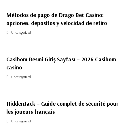
Métodos de pago de Drago Bet Casino:
opciones, depósitos y velocidad de retiro
Uncategorized
Casibom Resmi Giriş Sayfası – ​2026 Casibom
casino
Uncategorized
HiddenJack – Guide complet de sécurité pour
les joueurs français
Uncategorized