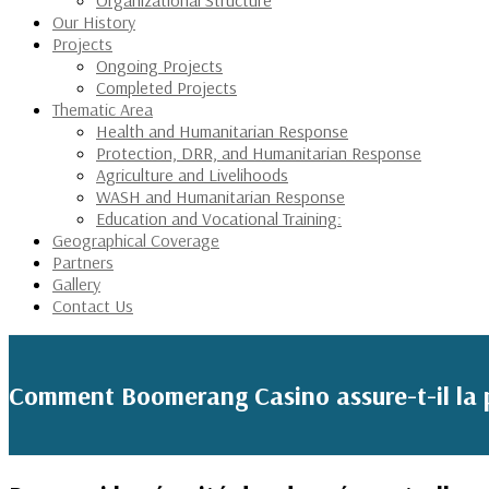
Organizational Structure
Our History
Projects
Ongoing Projects
Completed Projects
Thematic Area
Health and Humanitarian Response
Protection, DRR, and Humanitarian Response
Agriculture and Livelihoods
WASH and Humanitarian Response
Education and Vocational Training:
Geographical Coverage
Partners
Gallery
Contact Us
Comment Boomerang Casino assure-t-il la p