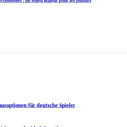
rsonnelles : un enjeu majeur pour les joueurs
nusoptionen für deutsche Spieler