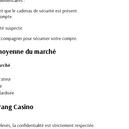
lémentaires :
 et que le cadenas de sécurité est présent.
compte.
ité suspecte.
 accompagner pour sécuriser votre compte.
 moyenne du marché
arché
rateur
te
ardisée
rang Casino
élevés, la confidentialité est strictement respectée.