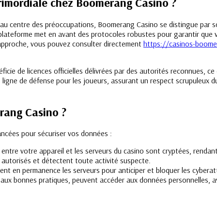
primordiale chez Boomerang Casino ?
is au centre des préoccupations, Boomerang Casino se distingue par
 plateforme met en avant des protocoles robustes pour garantir que vo
ur approche, vous pouvez consulter directement
https://casinos-boom
cie de licences officielles délivrées par des autorités reconnues, ce
ère ligne de défense pour les joueurs, assurant un respect scrupuleu
rang Casino ?
ncées pour sécuriser vos données :
entre votre appareil et les serveurs du casino sont cryptées, rendant 
n autorisés et détectent toute activité suspecte.
utent en permanence les serveurs pour anticiper et bloquer les cybera
és aux bonnes pratiques, peuvent accéder aux données personnelles, av