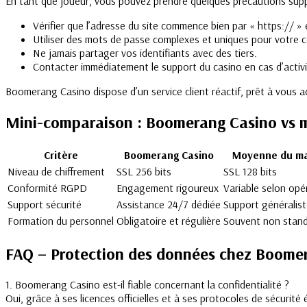
En tant que joueur, vous pouvez prendre quelques précautions supp
Vérifier que l’adresse du site commence bien par « https:// »
Utiliser des mots de passe complexes et uniques pour votre 
Ne jamais partager vos identifiants avec des tiers.
Contacter immédiatement le support du casino en cas d’activ
Boomerang Casino dispose d’un service client réactif, prêt à vous
Mini-comparaison : Boomerang Casino vs
Critère
Boomerang Casino
Moyenne du m
Niveau de chiffrement
SSL 256 bits
SSL 128 bits
Conformité RGPD
Engagement rigoureux
Variable selon opé
Support sécurité
Assistance 24/7 dédiée
Support généralis
Formation du personnel
Obligatoire et régulière
Souvent non stand
FAQ – Protection des données chez Boome
1. Boomerang Casino est-il fiable concernant la confidentialité ?
Oui, grâce à ses licences officielles et à ses protocoles de sécurité 