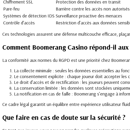
Chiffrement SSL
Protection des données en transit
Pare-feu
Barrière contre les accès non autorisés
Systèmes de détection IDS
Surveillance proactive des menaces
Contrôle d’accès
Restriction d’accès aux données sensib
Ces technologies assurent une défense multicouche efficace, plaç
Comment Boomerang Casino répond-il aux e
La conformité aux normes du RGPD est une priorité chez Boomerang
La collecte minimale : seules les données essentielles au fon
Le consentement explicite : chaque joueur doit accepter les 
Le droit d’accès et de rectification : les joueurs peuvent con
La conservation limitée : les données sont stockées uniquemen
La notification en cas de faille : Boomerang s’engage à inform
Ce cadre légal garantit un équilibre entre expérience utilisateur fluid
Que faire en cas de doute sur la sécurité ?