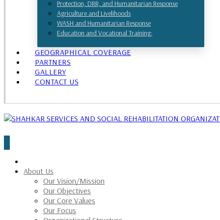
Protection, DRR, and Humanitarian Response
Agriculture and Livelihoods
WASH and Humanitarian Response
Education and Vocational Training:
GEOGRAPHICAL COVERAGE
PARTNERS
GALLERY
CONTACT US
About Us
Our Vision/Mission
Our Objectives
Our Core Values
Our Focus