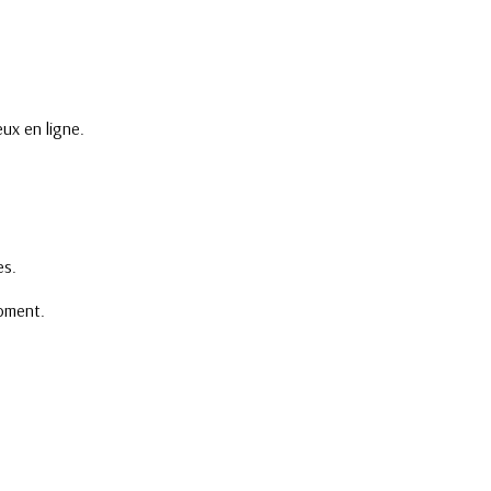
ux en ligne.
es.
moment.