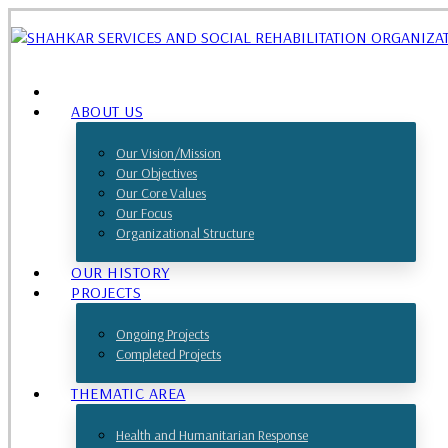
ABOUT US
Our Vision/Mission
Our Objectives
Our Core Values
Our Focus
Organizational Structure
OUR HISTORY
PROJECTS
Ongoing Projects
Completed Projects
THEMATIC AREA
Health and Humanitarian Response