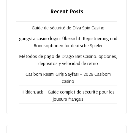
Recent Posts
Guide de sécurité de Diva Spin Casino
gangsta casino login: Übersicht, Registrierung und
Bonusoptionen für deutsche Spieler
Métodos de pago de Drago Bet Casino: opciones,
depósitos y velocidad de retiro
Casibom Resmi Giriş Sayfası – ​2026 Casibom
casino
HiddenJack – Guide complet de sécurité pour les
joueurs français