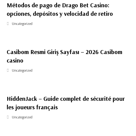
Métodos de pago de Drago Bet Casino:
opciones, depósitos y velocidad de retiro
Uncategorized
Casibom Resmi Giriş Sayfası – ​2026 Casibom
casino
Uncategorized
HiddenJack – Guide complet de sécurité pour
les joueurs français
Uncategorized