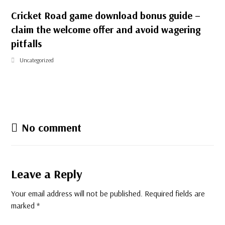
Cricket Road game download bonus guide –
claim the welcome offer and avoid wagering
pitfalls
Uncategorized
No comment
Leave a Reply
Your email address will not be published.
Required fields are
marked
*