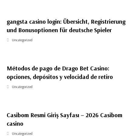
gangsta casino login: Übersicht, Registrierung
und Bonusoptionen für deutsche Spieler
Uncategorized
Métodos de pago de Drago Bet Casino:
opciones, depósitos y velocidad de retiro
Uncategorized
Casibom Resmi Giriş Sayfası – ​2026 Casibom
casino
Uncategorized