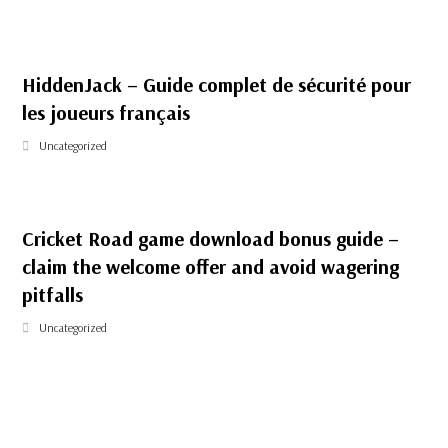
HiddenJack – Guide complet de sécurité pour
les joueurs français
Uncategorized
Cricket Road game download bonus guide –
claim the welcome offer and avoid wagering
pitfalls
Uncategorized