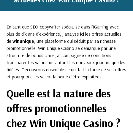
En tant que SEO-copywriter spécialisé dans l’iGaming avec
plus de dix ans d’expérience, j’analyse ici les offres actuelles
de
winunique
, une plateforme qui séduit par sa richesse
promotionnelle. Win Unique Casino se démarque par une
structure de bonus claire, accompagnée de conditions
transparentes valorisant autant les nouveaux joueurs que les
fidèles. Découvrons ensemble ce qui fait la force de ses offres
et pourquoi elles valent la peine d’être exploitées.
Quelle est la nature des
offres promotionnelles
chez Win Unique Casino ?