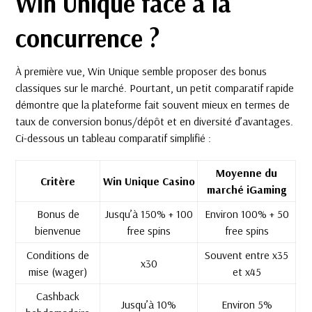
Win Unique face à la
concurrence ?
À première vue, Win Unique semble proposer des bonus
classiques sur le marché. Pourtant, un petit comparatif rapide
démontre que la plateforme fait souvent mieux en termes de
taux de conversion bonus/dépôt et en diversité d’avantages.
Ci-dessous un tableau comparatif simplifié :
Moyenne du
Critère
Win Unique Casino
marché iGaming
Bonus de
Jusqu’à 150% + 100
Environ 100% + 50
bienvenue
free spins
free spins
Conditions de
Souvent entre x35
x30
mise (wager)
et x45
Cashback
Jusqu’à 10%
Environ 5%