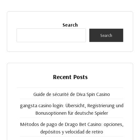
Search
Search
Recent Posts
Guide de sécurité de Diva Spin Casino
gangsta casino login: Übersicht, Registrierung und
Bonusoptionen für deutsche Spieler
Métodos de pago de Drago Bet Casino: opciones,
depósitos y velocidad de retiro