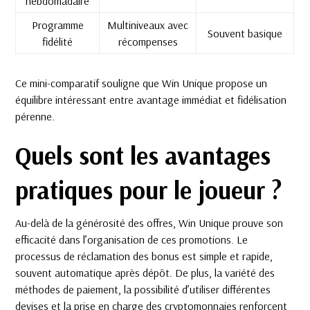
hebdomadaire
Programme
Multiniveaux avec
Souvent basique
fidélité
récompenses
Ce mini-comparatif souligne que Win Unique propose un
équilibre intéressant entre avantage immédiat et fidélisation
pérenne.
Quels sont les avantages
pratiques pour le joueur ?
Au-delà de la générosité des offres, Win Unique prouve son
efficacité dans l’organisation de ces promotions. Le
processus de réclamation des bonus est simple et rapide,
souvent automatique après dépôt. De plus, la variété des
méthodes de paiement, la possibilité d’utiliser différentes
devises et la prise en charge des cryptomonnaies renforcent