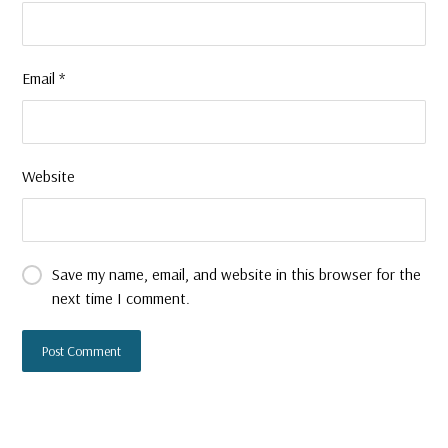
Email
*
Website
Save my name, email, and website in this browser for the
next time I comment.