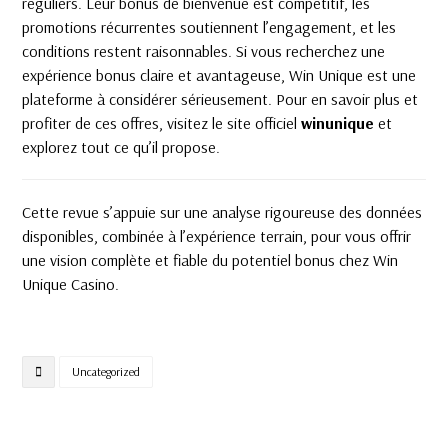
réguliers. Leur bonus de bienvenue est compétitif, les
promotions récurrentes soutiennent l’engagement, et les
conditions restent raisonnables. Si vous recherchez une
expérience bonus claire et avantageuse, Win Unique est une
plateforme à considérer sérieusement. Pour en savoir plus et
profiter de ces offres, visitez le site officiel
winunique
et
explorez tout ce qu’il propose.
Cette revue s’appuie sur une analyse rigoureuse des données
disponibles, combinée à l’expérience terrain, pour vous offrir
une vision complète et fiable du potentiel bonus chez Win
Unique Casino.
Uncategorized