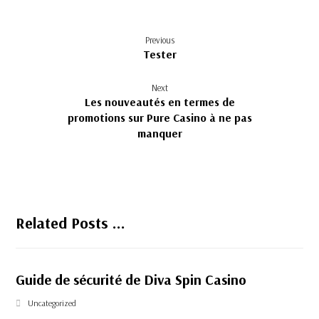
Previous
Tester
Next
Les nouveautés en termes de
promotions sur Pure Casino à ne pas
manquer
Related Posts ...
Guide de sécurité de Diva Spin Casino
Uncategorized