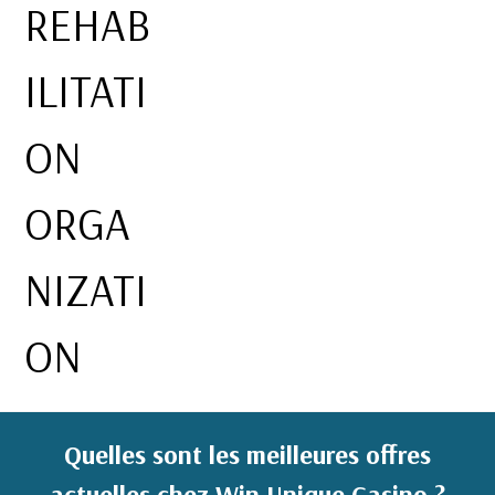
Quelles sont les meilleures offres
actuelles chez Win Unique Casino ?